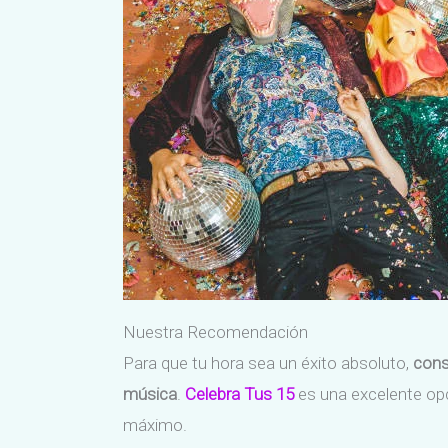
Nuestra Recomendación
Para que tu hora sea un éxito absoluto,
cons
música
.
Celebra Tus 15
es una excelente opc
máximo.