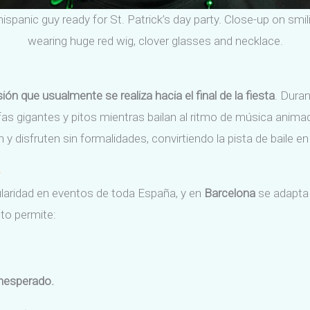
ispanic guy ready for St. Patrick’s day party. Close-up on smi
wearing huge red wig, clover glasses and necklace.
ón que usualmente se realiza hacia el final de la fiesta
. Duran
 gigantes y pitos mientras bailan al ritmo de música animad
y disfruten sin formalidades, convirtiendo la pista de baile en
ularidad en eventos de toda España, y en
Barcelona
se adapta 
to permite:
inesperado.