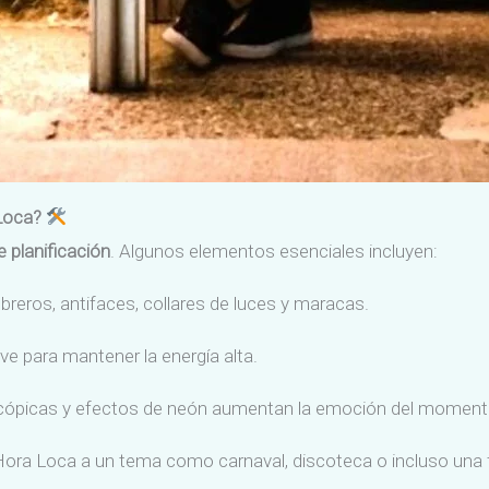
 Loca?
e planificación
. Algunos elementos esenciales incluyen:
breros, antifaces, collares de luces y maracas.
ve para mantener la energía alta.
scópicas y efectos de neón aumentan la emoción del moment
Hora Loca a un tema como carnaval, discoteca o incluso una fi