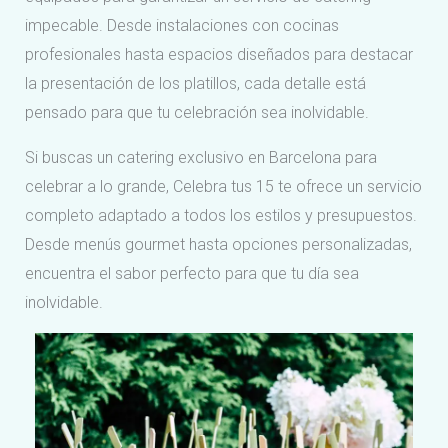
impecable. Desde instalaciones con cocinas
profesionales hasta espacios diseñados para destacar
la presentación de los platillos, cada detalle está
pensado para que tu celebración sea inolvidable.
Si buscas un catering exclusivo en Barcelona para
celebrar a lo grande, Celebra tus 15 te ofrece un servicio
completo adaptado a todos los estilos y presupuestos.
Desde menús gourmet hasta opciones personalizadas,
encuentra el sabor perfecto para que tu día sea
inolvidable.